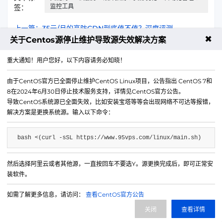
监控工具
签：
上一篇：35元/月的高防CDN到底值不值？深度评测
✖
关于Centos源停止维护导致源失效解决方案
下一篇：VPS日志收集和分析平台搭建
重大通知！用户您好，以下内容请务必知晓！
由于CentOS官方已全面停止维护CentOS Linux项目，公告指出 CentOS 7和
8在2024年6月30日停止技术服务支持，详情见CentOS官方公告。
导致CentOS系统源已全面失效，比如安装宝塔等等会出现网络不可达等报错，
解决方案是更换系统源。输入以下命令：
bash <(curl -sSL https://www.95vps.com/linux/main.sh)
然后选择阿里云或者其他源，一直按回车不要选Y。源更换完成后，即可正常安
微信公众号
装软件。
IDC/ISP证号 B1-20214840
如需了解更多信息，请访问：
查看CentOS官方公告
网站备案号 苏ICP备20013130号-3
关闭
查看详情
网站地图