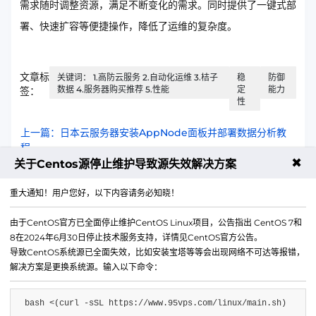
需求随时调整资源，满足不断变化的需求。同时提供了一键式部
署、快速扩容等便捷操作，降低了运维的复杂度。
文章标
关键词： 1.高防云服务 2.自动化运维 3.桔子
稳
防御
数据 4.服务器购买推荐 5.性能
定
能力
签：
性
上一篇：日本云服务器安装AppNode面板并部署数据分析教
程
✖
关于Centos源停止维护导致源失效解决方案
下一篇：香港精品云搭建社交网络完整图文教程
重大通知！用户您好，以下内容请务必知晓！
由于CentOS官方已全面停止维护CentOS Linux项目，公告指出 CentOS 7和
8在2024年6月30日停止技术服务支持，详情见CentOS官方公告。
导致CentOS系统源已全面失效，比如安装宝塔等等会出现网络不可达等报错，
解决方案是更换系统源。输入以下命令：
bash <(curl -sSL https://www.95vps.com/linux/main.sh)