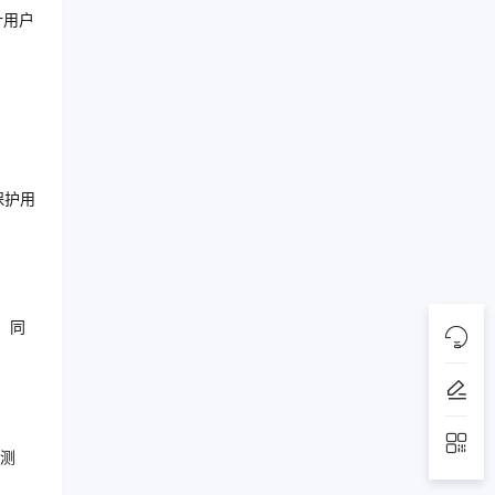
计用户
保护用
。同
测