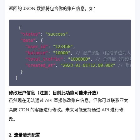
返回的 JSON 数据将包含你的账户信息，如：
Copy
{
"status"
:
"success"
,
"data"
:
{
"user_id"
:
"123456"
,
"balance"
:
"10000"
,
// 账户余额（假设单位为人民
"total_traffic"
:
"1000000"
,
// 总流量（假设单位为
"created_at"
:
"2023-01-01T12:00:00Z"
// 账户
}
}
修改账户信息（注意：目前此功能可能未开放）
虽然现在无法通过 API 直接修改账户信息，但你可以联系亚太
高防 CDN 的客服进行修改。未来可能支持通过 API 进行修
改。
2. 流量清洗配置