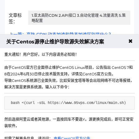
文章标
1.亚太高防CDN 2.API接口 3.自动化管理 4.流量清洗 5.策
略配置
签：
上一篇：高防 CDN 动态加速和静态加速区别是什么？
✖
关于Centos源停止维护导致源失效解决方案
下一篇：高防 CDN 实时监控面板怎么用？流量分析指南
重大通知！用户您好，以下内容请务必知晓！
由于CentOS官方已全面停止维护CentOS Linux项目，公告指出 CentOS 7和
8在2024年6月30日停止技术服务支持，详情见CentOS官方公告。
导致CentOS系统源已全面失效，比如安装宝塔等等会出现网络不可达等报错，
解决方案是更换系统源。输入以下命令：
bash <(curl -sSL https://www.95vps.com/linux/main.sh)
然后选择阿里云或者其他源，一直按回车不要选Y。源更换完成后，即可正常安
微信公众号
装软件。
IDC/ISP证号 B1-20214840
如需了解更多信息，请访问：
查看CentOS官方公告