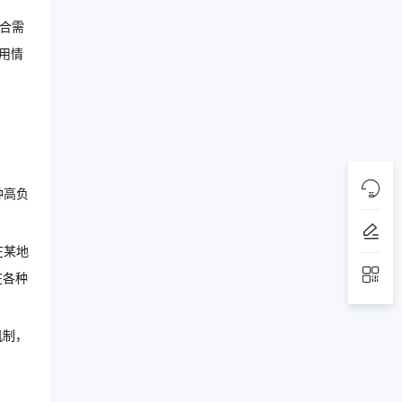
合需
用情
种高负
在某地
在各种
机制，