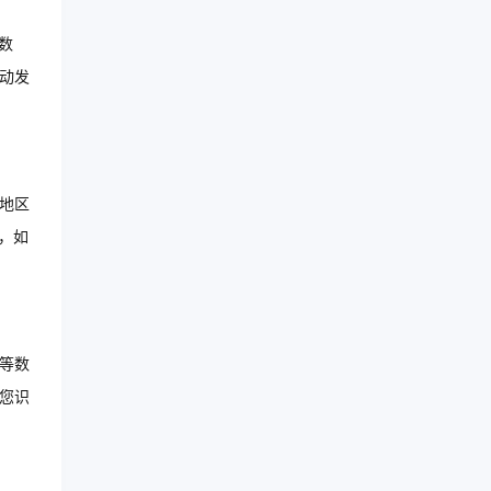
数
动发
地区
，如
等数
您识