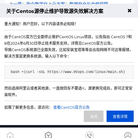
上一篇：政企数字化上云方案：数据安全与合规保障
✖
关于Centos源停止维护导致源失效解决方案
下一篇：电商大促云服务器弹性扩容方案：应对流量洪峰
重大通知！用户您好，以下内容请务必知晓！
由于CentOS官方已全面停止维护CentOS Linux项目，公告指出 CentOS 7和
8在2024年6月30日停止技术服务支持，详情见CentOS官方公告。
导致CentOS系统源已全面失效，比如安装宝塔等等会出现网络不可达等报错，
解决方案是更换系统源。输入以下命令：
bash <(curl -sSL https://www.95vps.com/linux/main.sh)
然后选择阿里云或者其他源，一直按回车不要选Y。源更换完成后，即可正常安
微信公众号
装软件。
IDC/ISP证号 B1-20214840
如需了解更多信息，请访问：
查看CentOS官方公告
网站备案号 苏ICP备20013130号-3
关闭
查看详情
网站地图