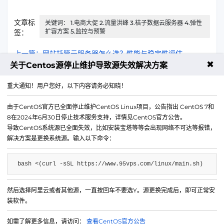
文章标
关键词： 1.电商大促 2.流量洪峰 3.桔子数据云服务器 4.弹性
扩容方案 5.监控与预警
签：
上一篇：网站托管云服务器怎么选？性能与稳定性评估
✖
关于Centos源停止维护导致源失效解决方案
下一篇：游戏开服云服务器配置推荐：低延迟高并发
重大通知！用户您好，以下内容请务必知晓！
由于CentOS官方已全面停止维护CentOS Linux项目，公告指出 CentOS 7和
8在2024年6月30日停止技术服务支持，详情见CentOS官方公告。
导致CentOS系统源已全面失效，比如安装宝塔等等会出现网络不可达等报错，
解决方案是更换系统源。输入以下命令：
bash <(curl -sSL https://www.95vps.com/linux/main.sh)
然后选择阿里云或者其他源，一直按回车不要选Y。源更换完成后，即可正常安
微信公众号
装软件。
IDC/ISP证号 B1-20214840
如需了解更多信息，请访问：
查看CentOS官方公告