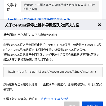
文章标
关键词： 1.云服务器 2.安全组规则 3.数据爬取 4.端口开放
5.桔子数据
签：
上一篇：住宅IP云性能瓶颈排查和优化方法
✖
关于Centos源停止维护导致源失效解决方案
下一篇：VPS搭建50站点群服务器配置方案
重大通知！用户您好，以下内容请务必知晓！
由于CentOS官方已全面停止维护CentOS Linux项目，公告指出 CentOS 7和
8在2024年6月30日停止技术服务支持，详情见CentOS官方公告。
导致CentOS系统源已全面失效，比如安装宝塔等等会出现网络不可达等报错，
解决方案是更换系统源。输入以下命令：
bash <(curl -sSL https://www.95vps.com/linux/main.sh)
然后选择阿里云或者其他源，一直按回车不要选Y。源更换完成后，即可正常安
微信公众号
装软件。
IDC/ISP证号 B1-20214840
如需了解更多信息，请访问：
查看CentOS官方公告
网站备案号 苏ICP备20013130号-3